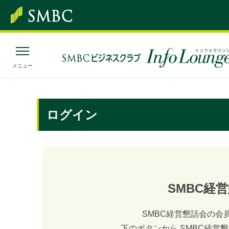
メニュー
SMBC経営懇話会
｜
みんなの研修
ログイン
トピックス＆インフォメーション
お役立ち情報
SMBC経
インタビュー・レポート
連載・コラム
SMBC経営懇話会の会
下のボタンから SMBC経