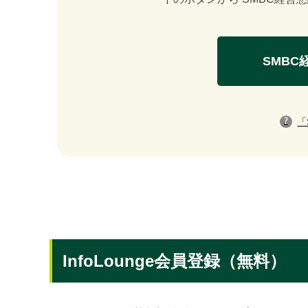
イベント・セミナー
動画
SMBC
資料ダウンロード
InfoLoungeとは
「
?
利用規約
プライバシーポリシー
本サイトのご利用にあたって
お問い合わせ
運営会社
InfoLounge会員登録（無料）